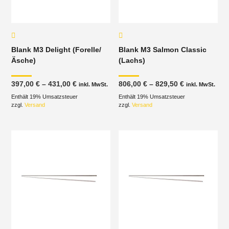
Blank M3 Delight (Forelle/
Blank M3 Salmon Classic
Äsche)
(Lachs)
Preisspanne:
Preisspanne
397,00
€
–
431,00
€
806,00
€
–
829,50
€
inkl. MwSt.
inkl. MwSt.
397,00 €
806,00 €
Enthält 19% Umsatzsteuer
bis
Enthält 19% Umsatzsteuer
bis
431,00 €
829,50 €
zzgl.
Versand
zzgl.
Versand