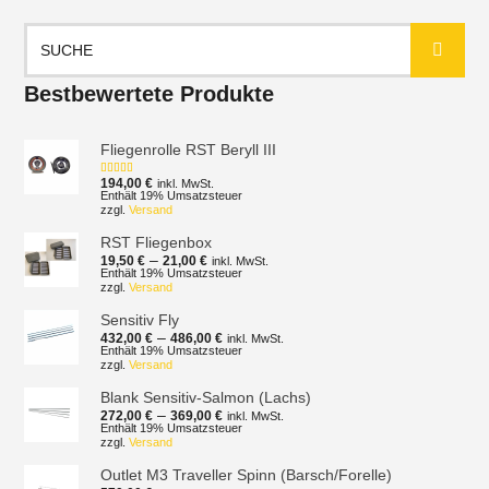
Suchen
nach:
Bestbewertete Produkte
Fliegenrolle RST Beryll III
194,00
€
inkl. MwSt.
Bewertet mit
5.00
von 5
Enthält 19% Umsatzsteuer
zzgl.
Versand
RST Fliegenbox
Preisspanne:
–
19,50
€
21,00
€
inkl. MwSt.
19,50 €
Enthält 19% Umsatzsteuer
zzgl.
Versand
bis
21,00 €
Sensitiv Fly
Preisspanne:
–
432,00
€
486,00
€
inkl. MwSt.
432,00 €
Enthält 19% Umsatzsteuer
zzgl.
Versand
bis
486,00 €
Blank Sensitiv-Salmon (Lachs)
Preisspanne:
–
272,00
€
369,00
€
inkl. MwSt.
272,00 €
Enthält 19% Umsatzsteuer
zzgl.
Versand
bis
369,00 €
Outlet M3 Traveller Spinn (Barsch/Forelle)