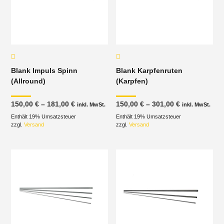
Blank Impuls Spinn
Blank Karpfenruten
(Allround)
(Karpfen)
Preisspanne:
Preisspanne
150,00
€
–
181,00
€
150,00
€
–
301,00
€
inkl. MwSt.
inkl. MwSt.
150,00 €
150,00 €
Enthält 19% Umsatzsteuer
bis
Enthält 19% Umsatzsteuer
bis
181,00 €
301,00 €
zzgl.
Versand
zzgl.
Versand