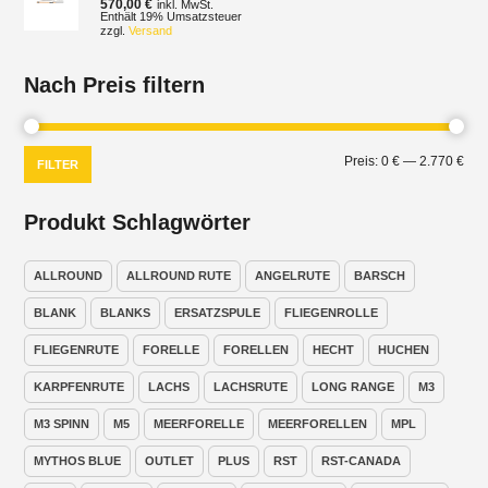
570,00
€
inkl. MwSt.
Enthält 19% Umsatzsteuer
zzgl.
Versand
Nach Preis filtern
Min.
Max
Preis:
0 €
—
2.770 €
FILTER
Prei
Prei
Produkt Schlagwörter
ALLROUND
ALLROUND RUTE
ANGELRUTE
BARSCH
BLANK
BLANKS
ERSATZSPULE
FLIEGENROLLE
FLIEGENRUTE
FORELLE
FORELLEN
HECHT
HUCHEN
KARPFENRUTE
LACHS
LACHSRUTE
LONG RANGE
M3
M3 SPINN
M5
MEERFORELLE
MEERFORELLEN
MPL
MYTHOS BLUE
OUTLET
PLUS
RST
RST-CANADA