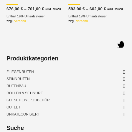
Preisspanne:
Preisspanne
676,00
€
–
701,00
€
593,00
€
–
602,00
€
inkl. MwSt.
inkl. MwSt.
676,00 €
593,00 €
Enthält 19% Umsatzsteuer
bis
Enthält 19% Umsatzsteuer
bis
701,00 €
602,00 €
zzgl.
Versand
zzgl.
Versand
Produktkategorien
FLIEGENRUTEN
SPINNRUTEN
RUTENBAU
ROLLEN & SCHNÜRE
GUTSCHEINE / ZUBEHÖR
OUTLET
UNKATEGORISIERT
Suche