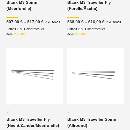
Blank M3 Spinn
Blank M3 Traveller Fly
(Meerforelle)
(Forelle/Äsche)
Preisspanne:
Preisspanne
507,00
€
–
517,00
€
538,00
€
–
616,00
€
inkl. MwSt.
inkl. MwSt.
507,00 €
538,00 €
Enthält 19% Umsatzsteuer
bis
Enthält 19% Umsatzsteuer
bis
517,00 €
616,00 €
zzgl.
Versand
zzgl.
Versand
Blank M3 Traveller Fly
Blank M3 Traveller Spinn
(Hecht/Zander/Meerforelle)
(Allround)