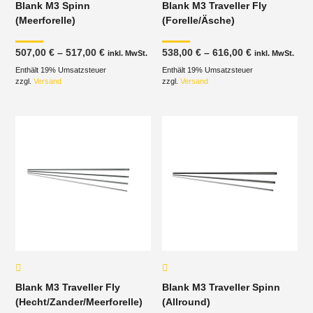
Blank M3 Spinn
Blank M3 Traveller Fly
(Meerforelle)
(Forelle/Äsche)
Preisspanne:
Preisspanne
507,00
€
–
517,00
€
538,00
€
–
616,00
€
inkl. MwSt.
inkl. MwSt.
507,00 €
538,00 €
Enthält 19% Umsatzsteuer
bis
Enthält 19% Umsatzsteuer
bis
517,00 €
616,00 €
zzgl.
Versand
zzgl.
Versand
Blank M3 Traveller Fly
Blank M3 Traveller Spinn
(Hecht/Zander/Meerforelle)
(Allround)