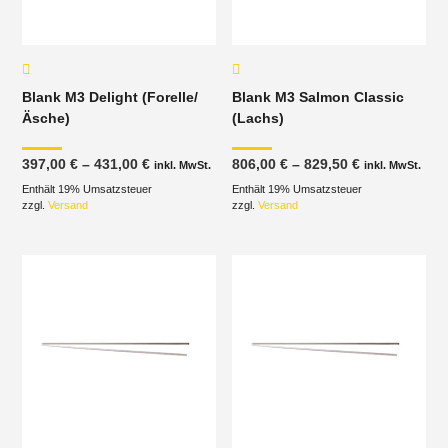
Blank M3 Delight (Forelle/
Blank M3 Salmon Classic
Äsche)
(Lachs)
Preisspanne:
Preisspanne
397,00
€
–
431,00
€
806,00
€
–
829,50
€
inkl. MwSt.
inkl. MwSt.
397,00 €
806,00 €
Enthält 19% Umsatzsteuer
bis
Enthält 19% Umsatzsteuer
bis
431,00 €
829,50 €
zzgl.
Versand
zzgl.
Versand