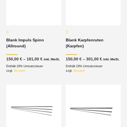
Blank Impuls Spinn
Blank Karpfenruten
(Allround)
(Karpfen)
Preisspanne:
Preisspanne
150,00
€
–
181,00
€
150,00
€
–
301,00
€
inkl. MwSt.
inkl. MwSt.
150,00 €
150,00 €
Enthält 19% Umsatzsteuer
bis
Enthält 19% Umsatzsteuer
bis
181,00 €
301,00 €
zzgl.
Versand
zzgl.
Versand