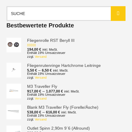
Suchen
nach:
Bestbewertete Produkte
Fliegenrolle RST Beryll III
194,00
€
inkl. MwSt.
Bewertet mit
5.00
von 5
Enthält 19% Umsatzsteuer
zzgl.
Versand
Fliegenrutenringe Hartchrome Leitringe
Preisspanne:
–
5,50
€
6,50
€
inkl. MwSt.
5,50 €
Enthält 19% Umsatzsteuer
zzgl.
Versand
bis
6,50 €
M3 Traveller Fly
Preisspanne:
–
917,00
€
1.077,00
€
inkl. MwSt.
917,00 €
Enthält 19% Umsatzsteuer
zzgl.
Versand
bis
1.077,00 €
Blank M3 Traveller Fly (Forelle/Äsche)
Preisspanne:
–
538,00
€
616,00
€
inkl. MwSt.
538,00 €
Enthält 19% Umsatzsteuer
zzgl.
Versand
bis
616,00 €
Outlet Spinn 2,90m 9´6 (Allround)