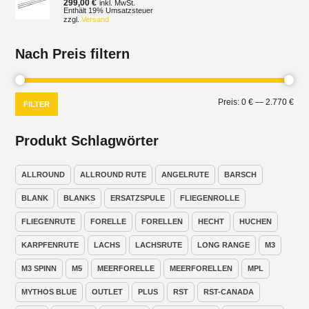
299,00
€
inkl. MwSt.
Enthält 19% Umsatzsteuer
zzgl.
Versand
Nach Preis filtern
Min.
Max
Preis:
0 €
—
2.770 €
FILTER
Prei
Prei
Produkt Schlagwörter
ALLROUND
ALLROUND RUTE
ANGELRUTE
BARSCH
BLANK
BLANKS
ERSATZSPULE
FLIEGENROLLE
FLIEGENRUTE
FORELLE
FORELLEN
HECHT
HUCHEN
KARPFENRUTE
LACHS
LACHSRUTE
LONG RANGE
M3
M3 SPINN
M5
MEERFORELLE
MEERFORELLEN
MPL
MYTHOS BLUE
OUTLET
PLUS
RST
RST-CANADA