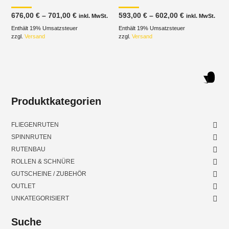
Preisspanne:
Preisspanne
676,00
€
–
701,00
€
593,00
€
–
602,00
€
inkl. MwSt.
inkl. MwSt.
676,00 €
593,00 €
Enthält 19% Umsatzsteuer
bis
Enthält 19% Umsatzsteuer
bis
701,00 €
602,00 €
zzgl.
Versand
zzgl.
Versand
Produktkategorien
FLIEGENRUTEN
SPINNRUTEN
RUTENBAU
ROLLEN & SCHNÜRE
GUTSCHEINE / ZUBEHÖR
OUTLET
UNKATEGORISIERT
Suche