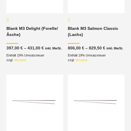
Blank M3 Delight (Forelle/
Blank M3 Salmon Classic
Äsche)
(Lachs)
Preisspanne:
Preisspanne
397,00
€
–
431,00
€
806,00
€
–
829,50
€
inkl. MwSt.
inkl. MwSt.
397,00 €
806,00 €
Enthält 19% Umsatzsteuer
bis
Enthält 19% Umsatzsteuer
bis
431,00 €
829,50 €
zzgl.
Versand
zzgl.
Versand