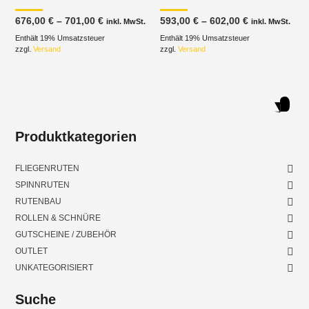
Preisspanne:
Preisspanne
676,00
€
–
701,00
€
593,00
€
–
602,00
€
inkl. MwSt.
inkl. MwSt.
676,00 €
593,00 €
Enthält 19% Umsatzsteuer
bis
Enthält 19% Umsatzsteuer
bis
701,00 €
602,00 €
zzgl.
Versand
zzgl.
Versand
Produktkategorien
FLIEGENRUTEN
SPINNRUTEN
RUTENBAU
ROLLEN & SCHNÜRE
GUTSCHEINE / ZUBEHÖR
OUTLET
UNKATEGORISIERT
Suche