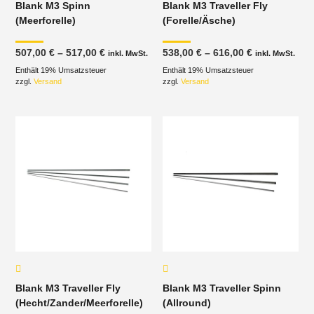
Blank M3 Spinn
Blank M3 Traveller Fly
(Meerforelle)
(Forelle/Äsche)
Preisspanne:
Preisspanne
507,00
€
–
517,00
€
538,00
€
–
616,00
€
inkl. MwSt.
inkl. MwSt.
507,00 €
538,00 €
Enthält 19% Umsatzsteuer
bis
Enthält 19% Umsatzsteuer
bis
517,00 €
616,00 €
zzgl.
Versand
zzgl.
Versand
Blank M3 Traveller Fly
Blank M3 Traveller Spinn
(Hecht/Zander/Meerforelle)
(Allround)