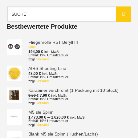
Suchen
nach:
Bestbewertete Produkte
Fliegenrolle RST Beryll III
194,00
€
inkl. MwSt.
Bewertet mit
5.00
von 5
Enthält 19% Umsatzsteuer
zzgl.
Versand
AIRS Shooting Line
48,00
€
inkl. MwSt.
Enthält 19% Umsatzsteuer
zzgl.
Versand
Karabiner verchromt (1 Packung mit 10 Stück)
Ursprünglicher
Aktueller
9,50
7,90
€
€
inkl. MwSt.
Preis
Preis
Enthält 19% Umsatzsteuer
zzgl.
Versand
war:
ist:
9,50 €
7,90 €.
M5 sle Spinn
Preisspanne:
–
1.473,00
€
1.620,00
€
inkl. MwSt.
1.473,00 €
Enthält 19% Umsatzsteuer
zzgl.
Versand
bis
1.620,00 €
Blank M5 sle Spinn (Huchen/Lachs)