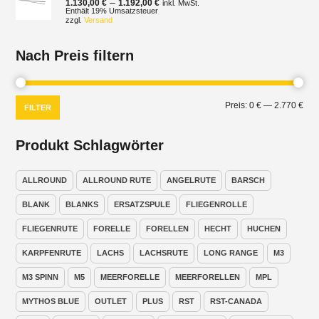
Preisspanne:
–
1.130,00
€
1.192,00
€
inkl. MwSt.
1.130,00 €
Enthält 19% Umsatzsteuer
zzgl.
Versand
bis
1.192,00 €
Nach Preis filtern
Min.
Max
Preis:
0 €
—
2.770 €
FILTER
Prei
Prei
Produkt Schlagwörter
ALLROUND
ALLROUND RUTE
ANGELRUTE
BARSCH
BLANK
BLANKS
ERSATZSPULE
FLIEGENROLLE
FLIEGENRUTE
FORELLE
FORELLEN
HECHT
HUCHEN
KARPFENRUTE
LACHS
LACHSRUTE
LONG RANGE
M3
M3 SPINN
M5
MEERFORELLE
MEERFORELLEN
MPL
MYTHOS BLUE
OUTLET
PLUS
RST
RST-CANADA