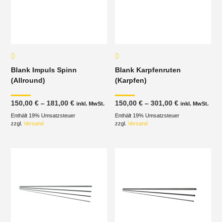
Blank Impuls Spinn
Blank Karpfenruten
(Allround)
(Karpfen)
Preisspanne:
Preisspanne
150,00
€
–
181,00
€
150,00
€
–
301,00
€
inkl. MwSt.
inkl. MwSt.
150,00 €
150,00 €
Enthält 19% Umsatzsteuer
bis
Enthält 19% Umsatzsteuer
bis
181,00 €
301,00 €
zzgl.
Versand
zzgl.
Versand