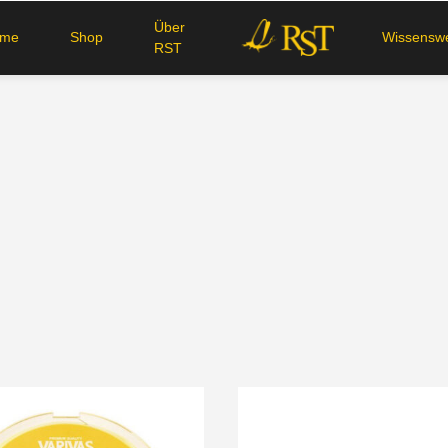
Über
ome
Shop
Wissenswe
RST