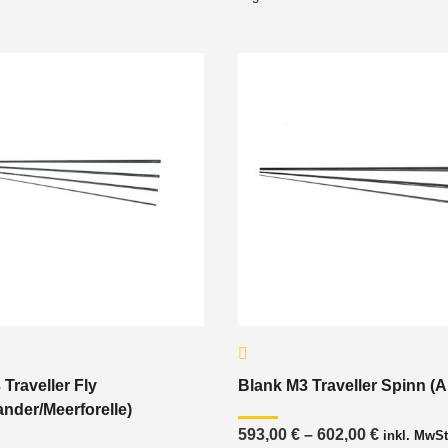
Traveller Fly
Blank M3 Traveller Spinn (A
ander/Meerforelle)
Preisspa
593,00
€
–
602,00
€
inkl. MwSt