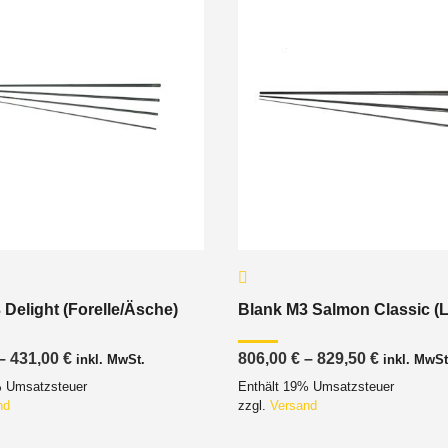
 Delight (Forelle/Äsche)
Blank M3 Salmon Classic (
Preisspanne:
Preisspa
–
431,00
€
806,00
€
–
829,50
€
inkl. MwSt.
inkl. MwSt
397,00 €
806,00 €
% Umsatzsteuer
Enthält 19% Umsatzsteuer
bis
bis
431,00 €
829,50 €
nd
zzgl.
Versand