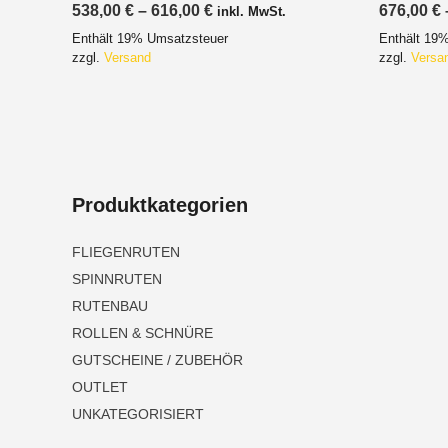
Preisspanne:
538,00
€
–
616,00
€
676,00
€
inkl. MwSt.
538,00 €
Enthält 19% Umsatzsteuer
Enthält 19
bis
616,00 €
zzgl.
Versand
zzgl.
Versa
Produktkategorien
FLIEGENRUTEN
SPINNRUTEN
RUTENBAU
ROLLEN & SCHNÜRE
GUTSCHEINE / ZUBEHÖR
OUTLET
UNKATEGORISIERT