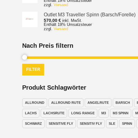
Enthält 19% Umsatzsteuer
272,00 €
zzgl.
Versand
bis
369,00 €
Outlet M3 Traveller Spinn (Barsch/Forelle)
570,00
€
inkl. MwSt.
Enthält 19% Umsatzsteuer
zzgl.
Versand
Nach Preis filtern
FILTER
Produkt Schlagwörter
ALLROUND
ALLROUND RUTE
ANGELRUTE
BARSCH
LACHS
LACHSRUTE
LONG RANGE
M3
M3 SPINN
M
SCHWARZ
SENSITIVE FLY
SENSITIV FLY
SLE
SPINN