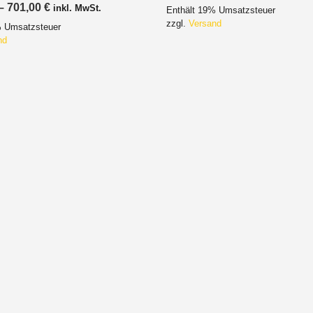
593,00 €
Preisspanne:
–
701,00
€
inkl. MwSt.
Enthält 19% Umsatzsteuer
bis
676,00 €
602,00 €
zzgl.
Versand
% Umsatzsteuer
bis
701,00 €
nd