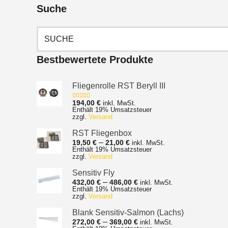
Suche
Suchen
nach:
Bestbewertete Produkte
Fliegenrolle RST Beryll III
194,00
€
inkl. MwSt.
Bewertet mit
Enthält 19% Umsatzsteuer
5.00
von 5
zzgl.
Versand
RST Fliegenbox
Preisspanne:
–
19,50
€
21,00
€
inkl. MwSt.
Enthält 19% Umsatzsteuer
19,50 €
zzgl.
Versand
bis
21,00 €
Sensitiv Fly
Preisspanne:
–
432,00
€
486,00
€
inkl. MwSt.
Enthält 19% Umsatzsteuer
432,00 €
zzgl.
Versand
bis
486,00 €
Blank Sensitiv-Salmon (Lachs)
Preisspanne:
–
272,00
€
369,00
€
inkl. MwSt.