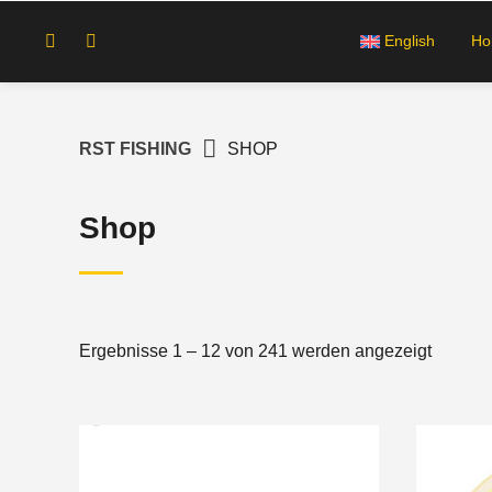
Springe
zum
English
H
Inhalt
RST FISHING
SHOP
Shop
Ergebnisse 1 – 12 von 241 werden angezeigt