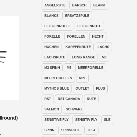
ANGELRUTE
BARSCH
BLANK
BLANKS
ERSATZSPULE
FLIEGENROLLE
FLIEGENRUTE
FORELLE
FORELLEN
HECHT
HUCHEN
KARPFENRUTE
LACHS
LACHSRUTE
LONG RANGE
M3
M3 SPINN
M5
MEERFORELLE
MEERFORELLEN
MPL
MYTHOS BLUE
OUTLET
PLUS
RST
RST-CANADA
RUTE
SALMON
SCHWARZ
llround)
SENSITIVE FLY
SENSITIV FLY
SLE
SPINN
SPINNRUTE
TEST
nne:
.