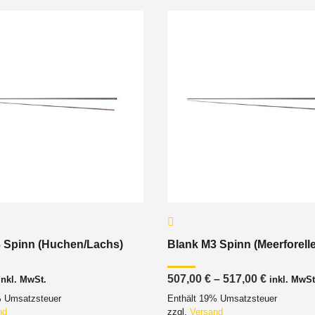
 Spinn (Huchen/Lachs)
Blank M3 Spinn (Meerforelle
Preisspa
507,00
€
–
517,00
€
inkl. MwSt.
inkl. MwSt
507,00 €
% Umsatzsteuer
Enthält 19% Umsatzsteuer
bis
517,00 €
nd
zzgl.
Versand