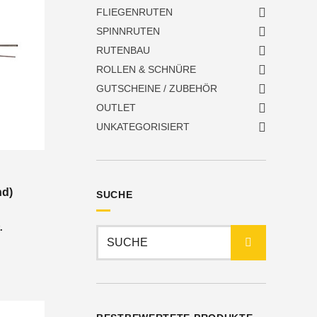
FLIEGENRUTEN
SPINNRUTEN
RUTENBAU
ROLLEN & SCHNÜRE
GUTSCHEINE / ZUBEHÖR
OUTLET
UNKATEGORISIERT
nd)
SUCHE
nne:
.
Suchen
nach: