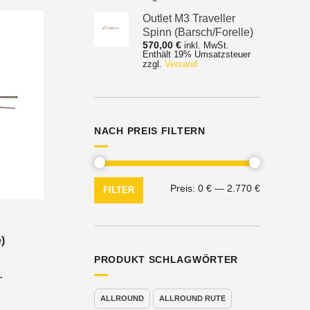
Outlet M3 Traveller
Spinn (Barsch/Forelle)
570,00
€
inkl. MwSt.
Enthält 19% Umsatzsteuer
zzgl.
Versand
NACH PREIS FILTERN
Min.
Max.
Preis:
0 €
—
2.770 €
FILTER
Preis
Preis
)
PRODUKT SCHLAGWÖRTER
nne:
.
ALLROUND
ALLROUND RUTE