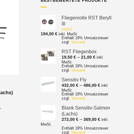
BESTBEWERTETE PRODUKTE
Fliegenrolle RST Beryll
III
194,00
€
inkl. MwSt.
Bewertet mit
Enthält 19% Umsatzsteuer
5.00
von 5
zzgl.
Versand
RST Fliegenbox
Preisspanne:
–
19,50
€
21,00
€
inkl.
19,50 €
MwSt.
Enthält 19% Umsatzsteuer
bis
zzgl.
Versand
21,00 €
Sensitiv Fly
Preisspanne:
–
432,00
€
486,00
€
inkl.
432,00 €
MwSt.
Lachs)
Enthält 19% Umsatzsteuer
bis
zzgl.
Versand
486,00 €
nne:
.
Blank Sensitiv-Salmon
(Lachs)
Preisspanne:
–
272,00
€
369,00
€
inkl.
272,00 €
MwSt.
Enthält 19% Umsatzsteuer
bis
zzgl.
Versand
369,00 €