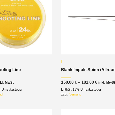
oting Line
Blank Impuls Spinn (Allrou
Preisspa
150,00
€
–
181,00
€
nkl. MwSt.
inkl. MwSt
150,00 €
% Umsatzsteuer
Enthält 19% Umsatzsteuer
bis
181,00 €
nd
zzgl.
Versand