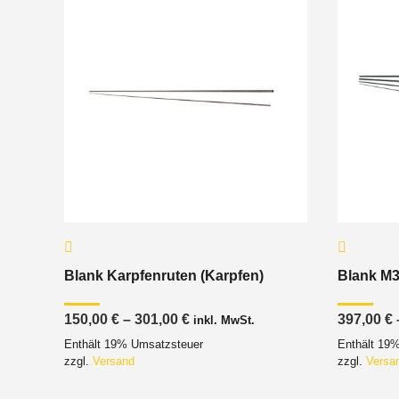
Blank Karpfenruten (Karpfen)
Blank M3
Preisspanne:
150,00
€
–
301,00
€
397,00
€
inkl. MwSt.
150,00 €
Enthält 19% Umsatzsteuer
Enthält 19
bis
301,00 €
zzgl.
Versand
zzgl.
Versa