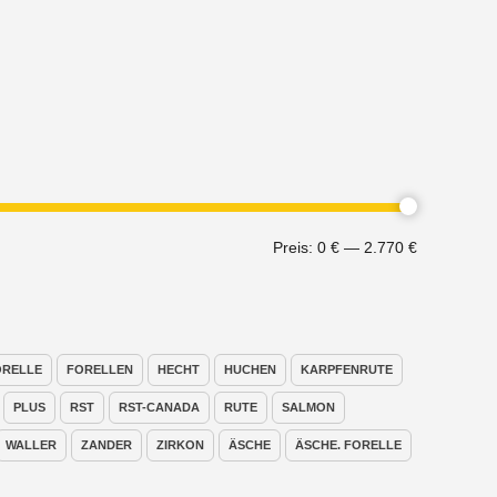
Min.
Max.
Preis:
0 €
—
2.770 €
Preis
Preis
ORELLE
FORELLEN
HECHT
HUCHEN
KARPFENRUTE
PLUS
RST
RST-CANADA
RUTE
SALMON
WALLER
ZANDER
ZIRKON
ÄSCHE
ÄSCHE. FORELLE