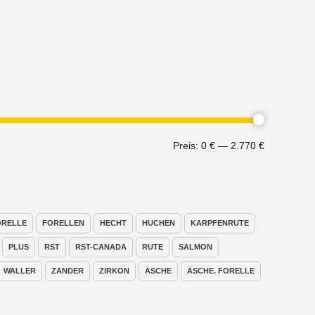
Min.
Max.
Preis:
0 €
—
2.770 €
Preis
Preis
ORELLE
FORELLEN
HECHT
HUCHEN
KARPFENRUTE
PLUS
RST
RST-CANADA
RUTE
SALMON
WALLER
ZANDER
ZIRKON
ÄSCHE
ÄSCHE. FORELLE