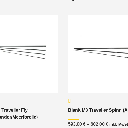
Traveller Fly
Blank M3 Traveller Spinn (A
ander/Meerforelle)
Preisspa
593,00
€
–
602,00
€
inkl. MwSt