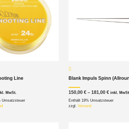
oting Line
Blank Impuls Spinn (Allrou
Preisspa
150,00
€
–
181,00
€
nkl. MwSt.
inkl. MwSt
150,00 €
% Umsatzsteuer
Enthält 19% Umsatzsteuer
bis
181,00 €
nd
zzgl.
Versand