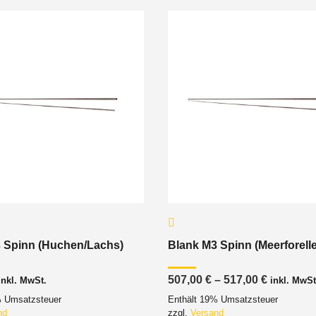
 Spinn (Huchen/Lachs)
Blank M3 Spinn (Meerforelle
Preisspa
507,00
€
–
517,00
€
inkl. MwSt.
inkl. MwSt
507,00 €
% Umsatzsteuer
Enthält 19% Umsatzsteuer
bis
517,00 €
nd
zzgl.
Versand