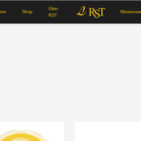
Über
ome
Shop
Wissenswe
RST