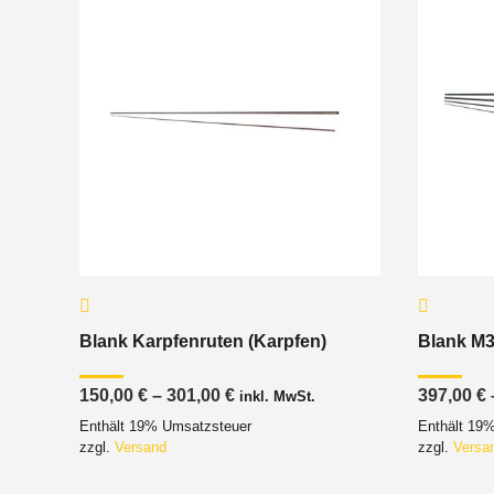
Blank Karpfenruten (Karpfen)
Blank M3
Preisspanne:
150,00
€
–
301,00
€
397,00
€
inkl. MwSt.
150,00 €
Enthält 19% Umsatzsteuer
Enthält 19
bis
301,00 €
zzgl.
Versand
zzgl.
Versa