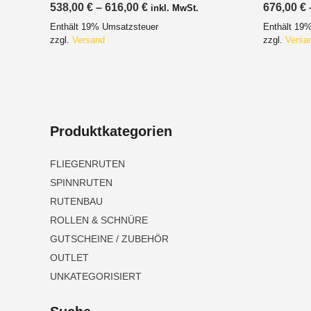
Preisspanne:
538,00
€
–
616,00
€
676,00
€
inkl. MwSt.
538,00 €
Enthält 19% Umsatzsteuer
Enthält 19
bis
616,00 €
zzgl.
Versand
zzgl.
Versa
Produktkategorien
FLIEGENRUTEN
SPINNRUTEN
RUTENBAU
ROLLEN & SCHNÜRE
GUTSCHEINE / ZUBEHÖR
OUTLET
UNKATEGORISIERT