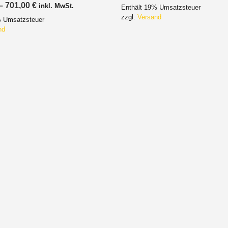
593,00 €
Preisspanne:
–
701,00
€
inkl. MwSt.
Enthält 19% Umsatzsteuer
bis
676,00 €
602,00 €
zzgl.
Versand
% Umsatzsteuer
bis
701,00 €
nd