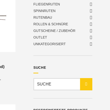
FLIEGENRUTEN
SPINNRUTEN
RUTENBAU
ROLLEN & SCHNÜRE
GUTSCHEINE / ZUBEHÖR
OUTLET
UNKATEGORISIERT
nd)
SUCHE
nne:
.
Suchen
nach: