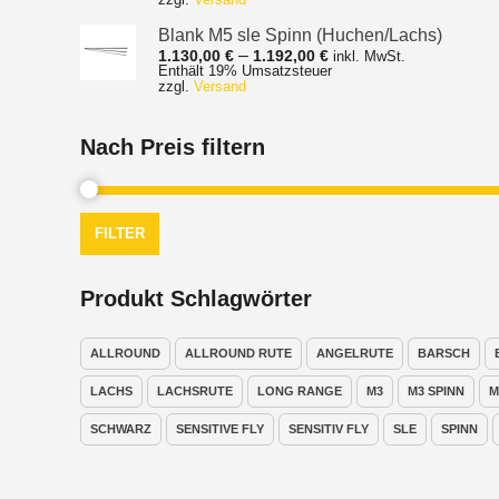
bis
1.620,00 €
Blank M5 sle Spinn (Huchen/Lachs)
Preisspanne:
–
1.130,00
€
1.192,00
€
inkl. MwSt.
Enthält 19% Umsatzsteuer
1.130,00 €
zzgl.
Versand
bis
1.192,00 €
Nach Preis filtern
FILTER
Produkt Schlagwörter
ALLROUND
ALLROUND RUTE
ANGELRUTE
BARSCH
LACHS
LACHSRUTE
LONG RANGE
M3
M3 SPINN
M
SCHWARZ
SENSITIVE FLY
SENSITIV FLY
SLE
SPINN