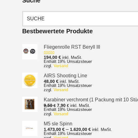
Suche
Suchen
nach:
Bestbewertete Produkte
Fliegenrolle RST Beryll III
194,00
€
inkl. MwSt.
Bewertet mit
Enthält 19% Umsatzsteuer
5.00
von 5
zzgl.
Versand
AIRS Shooting Line
48,00
€
inkl. MwSt.
Enthält 19% Umsatzsteuer
zzgl.
Versand
Karabiner verchromt (1 Packung mit 10 Stü
Ursprünglicher
Aktueller
9,50
7,90
inkl. MwSt.
€
€
Enthält 19% Umsatzsteuer
Preis
Preis
zzgl.
Versand
war:
ist:
9,50 €
7,90 €.
M5 sle Spinn
Preisspanne:
–
1.473,00
€
1.620,00
€
inkl. MwSt.
Enthält 19% Umsatzsteuer
1.473,00 €
zzgl.
Versand