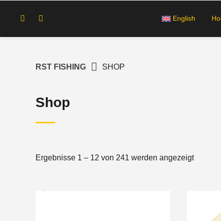
Springe
zum
English
H
Inhalt
RST FISHING
SHOP
Shop
Ergebnisse 1 – 12 von 241 werden angezeigt