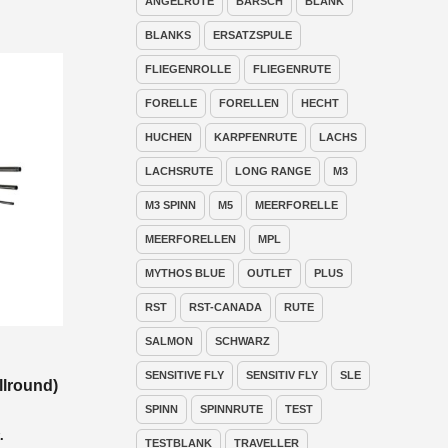
ANGELRUTE
BARSCH
BLANK
BLANKS
ERSATZSPULE
FLIEGENROLLE
FLIEGENRUTE
FORELLE
FORELLEN
HECHT
HUCHEN
KARPFENRUTE
LACHS
LACHSRUTE
LONG RANGE
M3
M3 SPINN
M5
MEERFORELLE
MEERFORELLEN
MPL
MYTHOS BLUE
OUTLET
PLUS
RST
RST-CANADA
RUTE
SALMON
SCHWARZ
SENSITIVE FLY
SENSITIV FLY
SLE
llround)
SPINN
SPINNRUTE
TEST
nne:
.
TESTBLANK
TRAVELLER