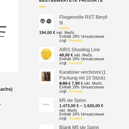
BESTBEWERTETE PRODUKTE
Fliegenrolle RST Beryll
III
194,00
€
inkl. MwSt.
Bewertet mit
Enthält 19% Umsatzsteuer
5.00
von 5
zzgl.
Versand
AIRS Shooting Line
48,00
€
inkl. MwSt.
Enthält 19% Umsatzsteuer
zzgl.
Versand
Karabiner verchromt (1
Packung mit 10 Stück)
Ursprünglicher
Aktueller
9,50
7,90
inkl. MwSt.
€
€
Enthält 19% Umsatzsteuer
Preis
Preis
Lachs)
zzgl.
Versand
war:
ist:
9,50 €
7,90 €.
M5 sle Spinn
nne:
.
Preisspanne
–
1.473,00
€
1.620,00
€
1.473,00 €
inkl. MwSt.
Enthält 19% Umsatzsteuer
bis
zzgl.
Versand
1.620,00 €
Blank M5 sle Spinn