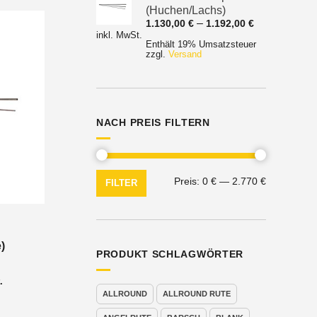
(Huchen/Lachs)
Preisspanne
–
1.130,00
€
1.192,00
€
1.130,00 €
inkl. MwSt.
Enthält 19% Umsatzsteuer
bis
zzgl.
Versand
1.192,00 €
NACH PREIS FILTERN
Min.
Max.
Preis:
0 €
—
2.770 €
FILTER
Preis
Preis
)
PRODUKT SCHLAGWÖRTER
nne:
.
ALLROUND
ALLROUND RUTE