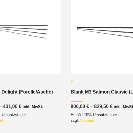
 Delight (Forelle/Äsche)
Blank M3 Salmon Classic (
Preisspanne:
Preisspa
–
431,00
€
806,00
€
–
829,50
€
inkl. MwSt.
inkl. MwSt
397,00 €
806,00 €
% Umsatzsteuer
Enthält 19% Umsatzsteuer
bis
bis
431,00 €
829,50 €
nd
zzgl.
Versand