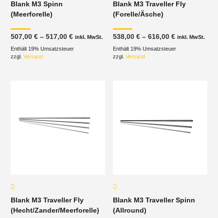
Blank M3 Spinn
Blank M3 Traveller Fly
(Meerforelle)
(Forelle/Äsche)
Preisspanne:
Preisspanne
507,00
€
–
517,00
€
538,00
€
–
616,00
€
inkl. MwSt.
inkl. MwSt.
507,00 €
538,00 €
Enthält 19% Umsatzsteuer
bis
Enthält 19% Umsatzsteuer
bis
517,00 €
616,00 €
zzgl.
Versand
zzgl.
Versand
Blank M3 Traveller Fly
Blank M3 Traveller Spinn
(Hecht/Zander/Meerforelle)
(Allround)