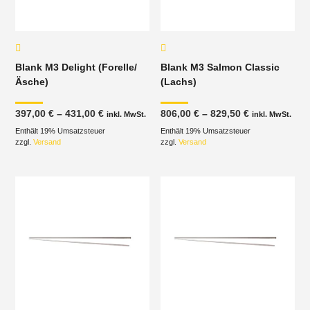
Blank M3 Delight (Forelle/
Blank M3 Salmon Classic
Äsche)
(Lachs)
Preisspanne:
Preisspanne
397,00
€
–
431,00
€
806,00
€
–
829,50
€
inkl. MwSt.
inkl. MwSt.
397,00 €
806,00 €
Enthält 19% Umsatzsteuer
bis
Enthält 19% Umsatzsteuer
bis
431,00 €
829,50 €
zzgl.
Versand
zzgl.
Versand