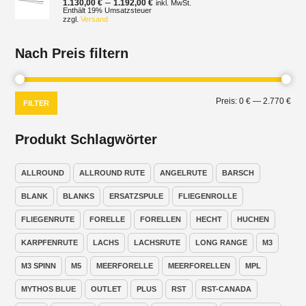
Preisspanne:
–
1.130,00
€
1.192,00
€
inkl. MwSt.
1.130,00 €
Enthält 19% Umsatzsteuer
zzgl.
Versand
bis
1.192,00 €
Nach Preis filtern
Min.
Max
Preis:
0 €
—
2.770 €
FILTER
Prei
Prei
Produkt Schlagwörter
ALLROUND
ALLROUND RUTE
ANGELRUTE
BARSCH
BLANK
BLANKS
ERSATZSPULE
FLIEGENROLLE
FLIEGENRUTE
FORELLE
FORELLEN
HECHT
HUCHEN
KARPFENRUTE
LACHS
LACHSRUTE
LONG RANGE
M3
M3 SPINN
M5
MEERFORELLE
MEERFORELLEN
MPL
MYTHOS BLUE
OUTLET
PLUS
RST
RST-CANADA