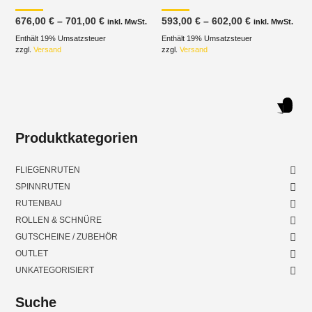
Preisspanne:
Preisspanne
676,00
€
–
701,00
€
593,00
€
–
602,00
€
inkl. MwSt.
inkl. MwSt.
676,00 €
593,00 €
Enthält 19% Umsatzsteuer
bis
Enthält 19% Umsatzsteuer
bis
701,00 €
602,00 €
zzgl.
Versand
zzgl.
Versand
Produktkategorien
FLIEGENRUTEN
SPINNRUTEN
RUTENBAU
ROLLEN & SCHNÜRE
GUTSCHEINE / ZUBEHÖR
OUTLET
UNKATEGORISIERT
Suche