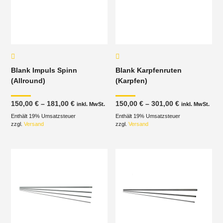
Blank Impuls Spinn
Blank Karpfenruten
(Allround)
(Karpfen)
Preisspanne:
Preisspanne
150,00
€
–
181,00
€
150,00
€
–
301,00
€
inkl. MwSt.
inkl. MwSt.
150,00 €
150,00 €
Enthält 19% Umsatzsteuer
bis
Enthält 19% Umsatzsteuer
bis
181,00 €
301,00 €
zzgl.
Versand
zzgl.
Versand