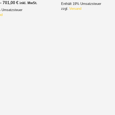
593,00 €
Preisspanne:
–
701,00
€
inkl. MwSt.
Enthält 19% Umsatzsteuer
bis
676,00 €
602,00 €
zzgl.
Versand
% Umsatzsteuer
bis
701,00 €
nd