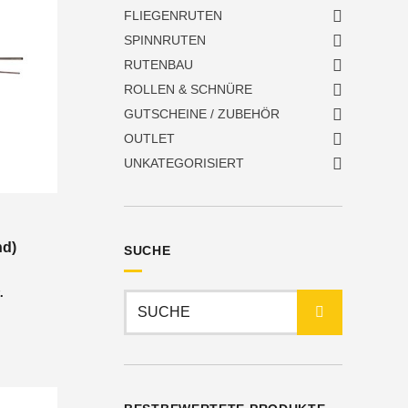
FLIEGENRUTEN
SPINNRUTEN
RUTENBAU
ROLLEN & SCHNÜRE
GUTSCHEINE / ZUBEHÖR
OUTLET
UNKATEGORISIERT
nd)
SUCHE
nne:
.
Suchen
nach: