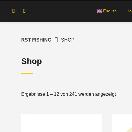
Springe
zum
English
H
Inhalt
RST FISHING
SHOP
Shop
Ergebnisse 1 – 12 von 241 werden angezeigt