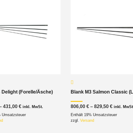
 Delight (Forelle/Äsche)
Blank M3 Salmon Classic (
Preisspanne:
Preisspa
–
431,00
€
806,00
€
–
829,50
€
inkl. MwSt.
inkl. MwSt
397,00 €
806,00 €
% Umsatzsteuer
Enthält 19% Umsatzsteuer
bis
bis
431,00 €
829,50 €
nd
zzgl.
Versand