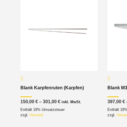
Blank Karpfenruten (Karpfen)
Blank M3
Preisspanne:
150,00
€
–
301,00
€
397,00
€
inkl. MwSt.
150,00 €
Enthält 19% Umsatzsteuer
Enthält 19
bis
301,00 €
zzgl.
Versand
zzgl.
Versa