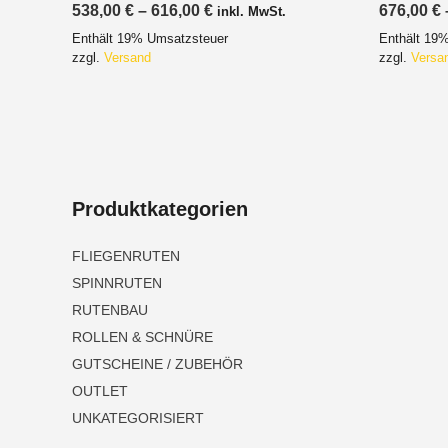
Preisspanne:
538,00
€
–
616,00
€
676,00
€
inkl. MwSt.
538,00 €
Enthält 19% Umsatzsteuer
Enthält 19
bis
616,00 €
zzgl.
Versand
zzgl.
Versa
Produktkategorien
FLIEGENRUTEN
SPINNRUTEN
RUTENBAU
ROLLEN & SCHNÜRE
GUTSCHEINE / ZUBEHÖR
OUTLET
UNKATEGORISIERT