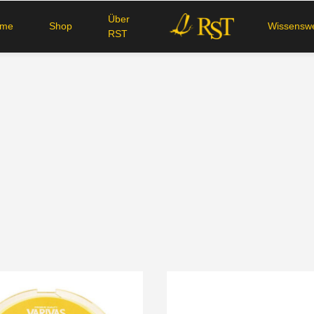
Über
ome
Shop
Wissenswe
RST