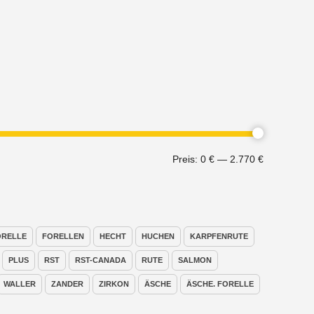
Min.
Max.
Preis:
0 €
—
2.770 €
Preis
Preis
ORELLE
FORELLEN
HECHT
HUCHEN
KARPFENRUTE
PLUS
RST
RST-CANADA
RUTE
SALMON
WALLER
ZANDER
ZIRKON
ÄSCHE
ÄSCHE. FORELLE