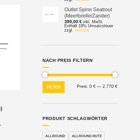
1.692,00 €
Outlet Spinn Seatrout
(Meerforelle/Zander)
399,00
€
inkl. MwSt.
Enthält 19% Umsatzsteuer
zzgl.
Versand
NACH PREIS FILTERN
Min.
Max.
Preis:
0 €
—
2.770 €
FILTER
Preis
Preis
)
PRODUKT SCHLAGWÖRTER
nne:
.
ALLROUND
ALLROUND RUTE