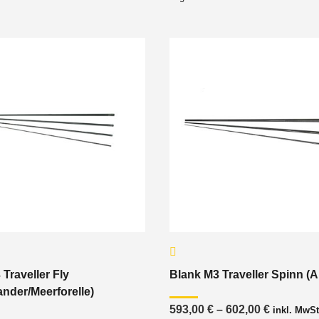
Traveller Fly
Blank M3 Traveller Spinn (A
ander/Meerforelle)
Preisspa
593,00
€
–
602,00
€
inkl. MwSt