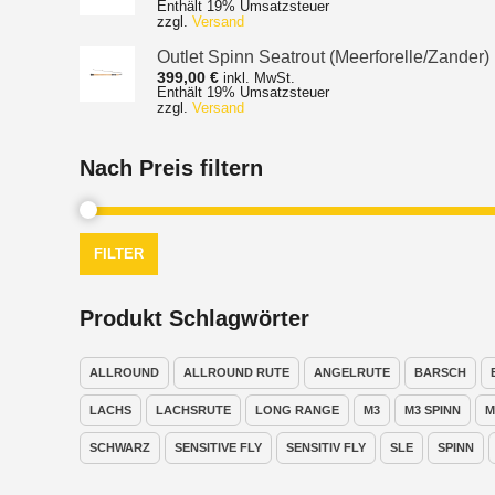
Enthält 19% Umsatzsteuer
1.565,00 €
zzgl.
Versand
bis
1.692,00 €
Outlet Spinn Seatrout (Meerforelle/Zander)
399,00
€
inkl. MwSt.
Enthält 19% Umsatzsteuer
zzgl.
Versand
Nach Preis filtern
FILTER
Produkt Schlagwörter
ALLROUND
ALLROUND RUTE
ANGELRUTE
BARSCH
LACHS
LACHSRUTE
LONG RANGE
M3
M3 SPINN
M
SCHWARZ
SENSITIVE FLY
SENSITIV FLY
SLE
SPINN