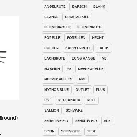
ANGELRUTE
BARSCH
BLANK
BLANKS
ERSATZSPULE
FLIEGENROLLE
FLIEGENRUTE
FORELLE
FORELLEN
HECHT
HUCHEN
KARPFENRUTE
LACHS
LACHSRUTE
LONG RANGE
M3
M3 SPINN
M5
MEERFORELLE
MEERFORELLEN
MPL
MYTHOS BLUE
OUTLET
PLUS
RST
RST-CANADA
RUTE
SALMON
SCHWARZ
llround)
SENSITIVE FLY
SENSITIV FLY
SLE
SPINN
SPINNRUTE
TEST
nne:
.