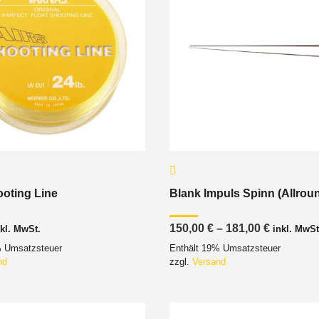
oting Line
Blank Impuls Spinn (Allrou
Preisspa
150,00
€
–
181,00
€
nkl. MwSt.
inkl. MwSt
150,00 €
% Umsatzsteuer
Enthält 19% Umsatzsteuer
bis
181,00 €
nd
zzgl.
Versand