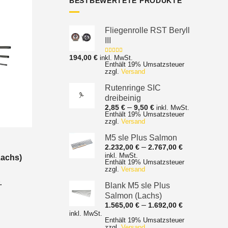
BESTBEWERTETE PRODUKTE
Fliegenrolle RST Beryll
III
194,00
€
inkl. MwSt.
Bewertet mit
Enthält 19% Umsatzsteuer
5.00
von 5
zzgl.
Versand
Rutenringe SIC
dreibeinig
Preisspanne:
–
2,85
€
9,50
€
inkl. MwSt.
Enthält 19% Umsatzsteuer
2,85 €
zzgl.
Versand
bis
9,50 €
M5 sle Plus Salmon
Preisspanne
–
2.232,00
€
2.767,00
€
2.232,00 €
inkl. MwSt.
Lachs)
Enthält 19% Umsatzsteuer
bis
zzgl.
Versand
2.767,00 €
nne:
.
Blank M5 sle Plus
Salmon (Lachs)
Preisspanne
–
1.565,00
€
1.692,00
€
1.565,00 €
inkl. MwSt.
Enthält 19% Umsatzsteuer
bis
zzgl.
Versand