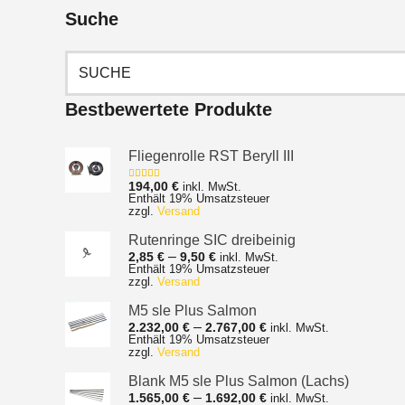
Suche
Suchen
nach:
Bestbewertete Produkte
Fliegenrolle RST Beryll III
194,00
€
inkl. MwSt.
Bewertet mit
Enthält 19% Umsatzsteuer
5.00
von 5
zzgl.
Versand
Rutenringe SIC dreibeinig
Preisspanne:
–
2,85
€
9,50
€
inkl. MwSt.
Enthält 19% Umsatzsteuer
2,85 €
zzgl.
Versand
bis
9,50 €
M5 sle Plus Salmon
Preisspanne:
–
2.232,00
€
2.767,00
€
inkl. MwSt.
Enthält 19% Umsatzsteuer
2.232,00 €
zzgl.
Versand
bis
2.767,00 €
Blank M5 sle Plus Salmon (Lachs)
Preisspanne:
–
1.565,00
€
1.692,00
€
inkl. MwSt.