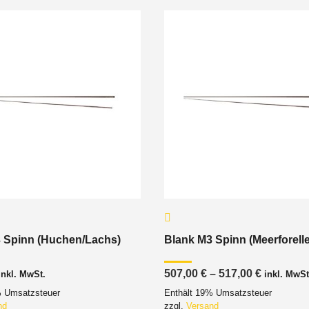
 Spinn (Huchen/Lachs)
Blank M3 Spinn (Meerforelle
Preisspa
507,00
€
–
517,00
€
inkl. MwSt.
inkl. MwSt
507,00 €
% Umsatzsteuer
Enthält 19% Umsatzsteuer
bis
517,00 €
nd
zzgl.
Versand