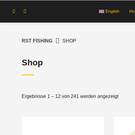
Springe
zum
English
H
Inhalt
RST FISHING
SHOP
Shop
Ergebnisse 1 – 12 von 241 werden angezeigt