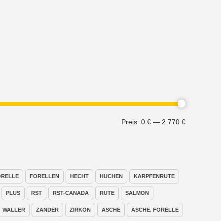
Min.
Max.
Preis:
0 €
—
2.770 €
Preis
Preis
ORELLE
FORELLEN
HECHT
HUCHEN
KARPFENRUTE
PLUS
RST
RST-CANADA
RUTE
SALMON
WALLER
ZANDER
ZIRKON
ÄSCHE
ÄSCHE. FORELLE