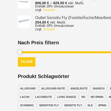
Preisspanne:
–
806,00
€
829,50
€
inkl. MwSt.
Enthält 19% Umsatzsteuer
806,00 €
zzgl.
Versand
bis
829,50 €
Outlet Sensitiv Fly (Forelle/Äsche/Meerforel
254,00
€
inkl. MwSt.
Enthält 19% Umsatzsteuer
zzgl.
Versand
Nach Preis filtern
FILTER
Produkt Schlagwörter
ALLROUND
ALLROUND RUTE
ANGELRUTE
BARSCH
LACHS
LACHSRUTE
LONG RANGE
M3
M3 SPINN
M
SCHWARZ
SENSITIVE FLY
SENSITIV FLY
SLE
SPINN