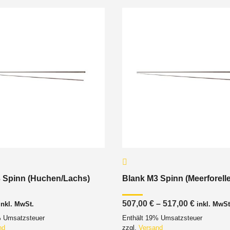
 Spinn (Huchen/Lachs)
Blank M3 Spinn (Meerforelle
Preisspa
507,00
€
–
517,00
€
inkl. MwSt.
inkl. MwSt
507,00 €
% Umsatzsteuer
Enthält 19% Umsatzsteuer
bis
517,00 €
nd
zzgl.
Versand