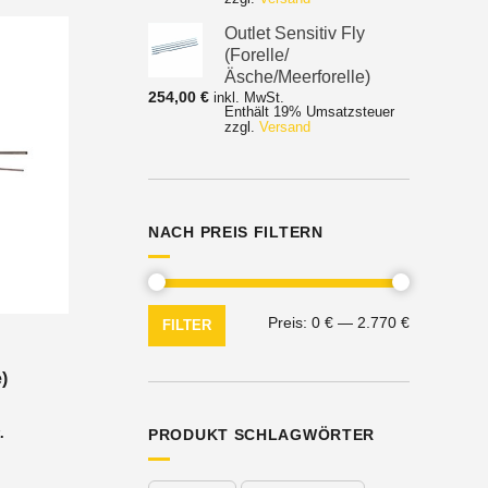
829,50 €
Outlet Sensitiv Fly
(Forelle/
Äsche/Meerforelle)
254,00
€
inkl. MwSt.
Enthält 19% Umsatzsteuer
zzgl.
Versand
NACH PREIS FILTERN
Min.
Max.
Preis:
0 €
—
2.770 €
FILTER
Preis
Preis
)
nne:
.
PRODUKT SCHLAGWÖRTER