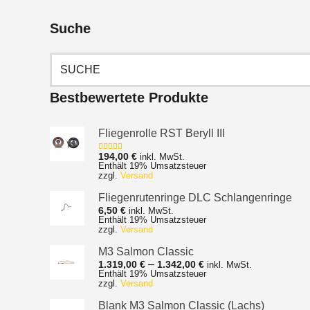
Suche
Suchen
nach:
Bestbewertete Produkte
Fliegenrolle RST Beryll III
194,00
€
inkl. MwSt.
Bewertet mit
Enthält 19% Umsatzsteuer
5.00
von 5
zzgl.
Versand
Fliegenrutenringe DLC Schlangenringe
6,50
€
inkl. MwSt.
Enthält 19% Umsatzsteuer
zzgl.
Versand
M3 Salmon Classic
Preisspanne:
–
1.319,00
€
1.342,00
€
inkl. MwSt.
Enthält 19% Umsatzsteuer
1.319,00 €
zzgl.
Versand
bis
1.342,00 €
Blank M3 Salmon Classic (Lachs)