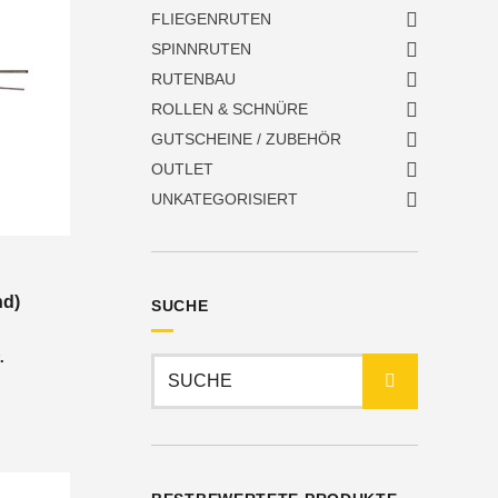
FLIEGENRUTEN
SPINNRUTEN
RUTENBAU
ROLLEN & SCHNÜRE
GUTSCHEINE / ZUBEHÖR
OUTLET
UNKATEGORISIERT
nd)
SUCHE
nne:
.
Suchen
nach: