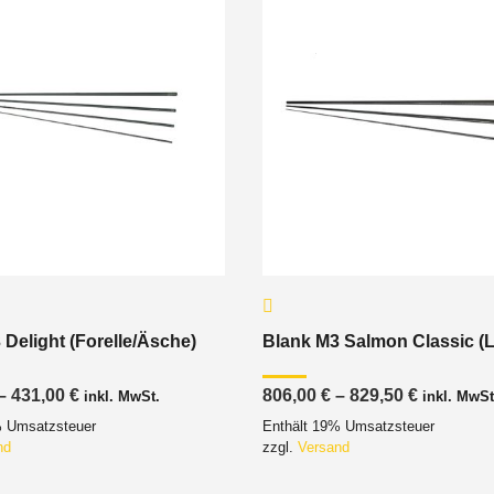
 Delight (Forelle/Äsche)
Blank M3 Salmon Classic (
Preisspanne:
Preisspa
–
431,00
€
806,00
€
–
829,50
€
inkl. MwSt.
inkl. MwSt
397,00 €
806,00 €
% Umsatzsteuer
Enthält 19% Umsatzsteuer
bis
bis
431,00 €
829,50 €
nd
zzgl.
Versand