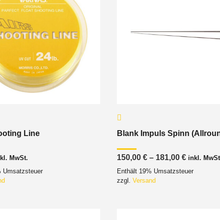
oting Line
Blank Impuls Spinn (Allrou
Preisspa
150,00
€
–
181,00
€
nkl. MwSt.
inkl. MwSt
150,00 €
% Umsatzsteuer
Enthält 19% Umsatzsteuer
bis
181,00 €
nd
zzgl.
Versand