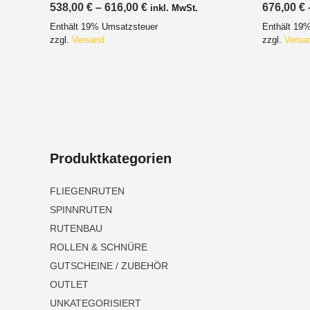
Preisspanne:
538,00
€
–
616,00
€
676,00
€
inkl. MwSt.
538,00 €
Enthält 19% Umsatzsteuer
Enthält 19
bis
616,00 €
zzgl.
Versand
zzgl.
Versa
Produktkategorien
FLIEGENRUTEN
SPINNRUTEN
RUTENBAU
ROLLEN & SCHNÜRE
GUTSCHEINE / ZUBEHÖR
OUTLET
UNKATEGORISIERT