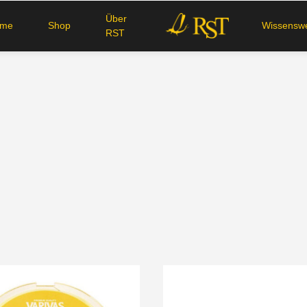
Über
ome
Shop
Wissenswe
RST