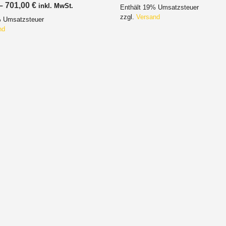
593,00 €
Preisspanne:
–
701,00
€
inkl. MwSt.
Enthält 19% Umsatzsteuer
bis
676,00 €
602,00 €
zzgl.
Versand
% Umsatzsteuer
bis
701,00 €
nd