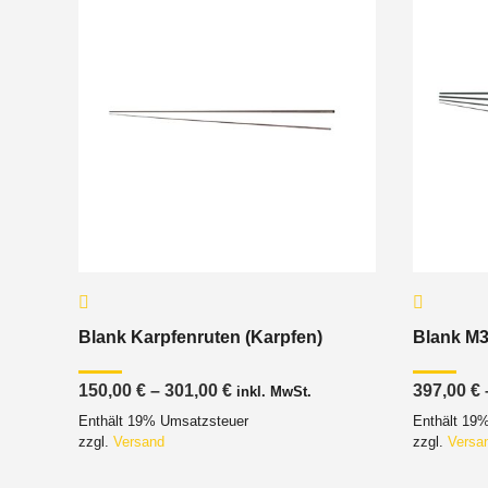
Blank Karpfenruten (Karpfen)
Blank M3
Preisspanne:
150,00
€
–
301,00
€
397,00
€
inkl. MwSt.
150,00 €
Enthält 19% Umsatzsteuer
Enthält 19
bis
301,00 €
zzgl.
Versand
zzgl.
Versa