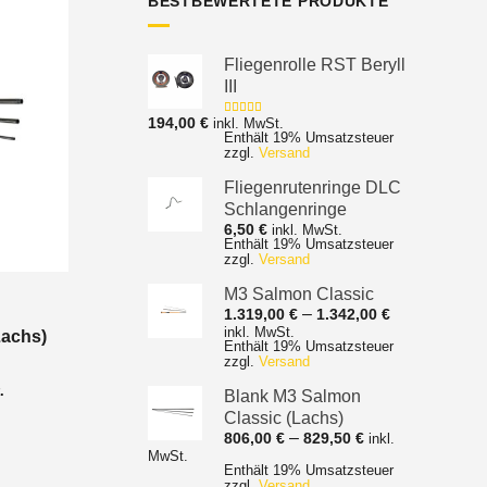
BESTBEWERTETE PRODUKTE
Fliegenrolle RST Beryll
III
194,00
€
inkl. MwSt.
Bewertet mit
Enthält 19% Umsatzsteuer
5.00
von 5
zzgl.
Versand
Fliegenrutenringe DLC
Schlangenringe
6,50
€
inkl. MwSt.
Enthält 19% Umsatzsteuer
zzgl.
Versand
M3 Salmon Classic
Preisspanne
–
1.319,00
€
1.342,00
€
1.319,00 €
inkl. MwSt.
Lachs)
Enthält 19% Umsatzsteuer
bis
zzgl.
Versand
1.342,00 €
nne:
.
Blank M3 Salmon
Classic (Lachs)
Preisspanne:
–
806,00
€
829,50
€
inkl.
806,00 €
MwSt.
Enthält 19% Umsatzsteuer
bis
zzgl.
Versand