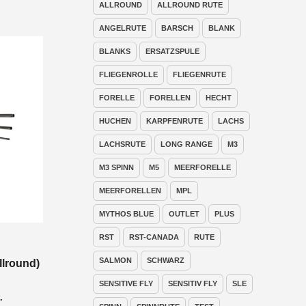
ALLROUND
ALLROUND RUTE
ANGELRUTE
BARSCH
BLANK
BLANKS
ERSATZSPULE
FLIEGENROLLE
FLIEGENRUTE
FORELLE
FORELLEN
HECHT
HUCHEN
KARPFENRUTE
LACHS
LACHSRUTE
LONG RANGE
M3
M3 SPINN
M5
MEERFORELLE
MEERFORELLEN
MPL
MYTHOS BLUE
OUTLET
PLUS
RST
RST-CANADA
RUTE
SALMON
SCHWARZ
llround)
SENSITIVE FLY
SENSITIV FLY
SLE
nne:
.