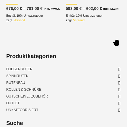
Preisspanne:
Preisspanne
676,00
€
–
701,00
€
593,00
€
–
602,00
€
inkl. MwSt.
inkl. MwSt.
676,00 €
593,00 €
Enthält 19% Umsatzsteuer
bis
Enthält 19% Umsatzsteuer
bis
701,00 €
602,00 €
zzgl.
Versand
zzgl.
Versand
Produktkategorien
FLIEGENRUTEN
SPINNRUTEN
RUTENBAU
ROLLEN & SCHNÜRE
GUTSCHEINE / ZUBEHÖR
OUTLET
UNKATEGORISIERT
Suche