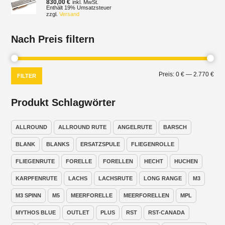
830,00
€
inkl. MwSt.
Enthält 19% Umsatzsteuer
zzgl.
Versand
Nach Preis filtern
Min.
Max
Preis:
0 €
—
2.770 €
FILTER
Prei
Prei
Produkt Schlagwörter
ALLROUND
ALLROUND RUTE
ANGELRUTE
BARSCH
BLANK
BLANKS
ERSATZSPULE
FLIEGENROLLE
FLIEGENRUTE
FORELLE
FORELLEN
HECHT
HUCHEN
KARPFENRUTE
LACHS
LACHSRUTE
LONG RANGE
M3
M3 SPINN
M5
MEERFORELLE
MEERFORELLEN
MPL
MYTHOS BLUE
OUTLET
PLUS
RST
RST-CANADA