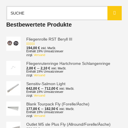
Suchen
nach:
Bestbewertete Produkte
Fliegenrolle RST Beryll III
194,00
€
inkl. MwSt.
Bewertet mit
5.00
von 5
Enthält 19% Umsatzsteuer
zzgl.
Versand
Fliegenrutenringe Hartchrome Schlangenringe
Preisspanne:
–
2,00
€
2,10
€
inkl. MwSt.
2,00 €
Enthält 19% Umsatzsteuer
zzgl.
Versand
bis
2,10 €
Sensitiv-Salmon Light
Preisspanne:
–
642,00
€
712,00
€
inkl. MwSt.
642,00 €
Enthält 19% Umsatzsteuer
zzgl.
Versand
bis
712,00 €
Blank Tourpack Fly (Forelle/Äsche)
Preisspanne:
–
177,00
€
182,50
€
inkl. MwSt.
177,00 €
Enthält 19% Umsatzsteuer
zzgl.
Versand
bis
182,50 €
Outlet M5 sle Plus Fly (Allround/Forelle/Äsche)