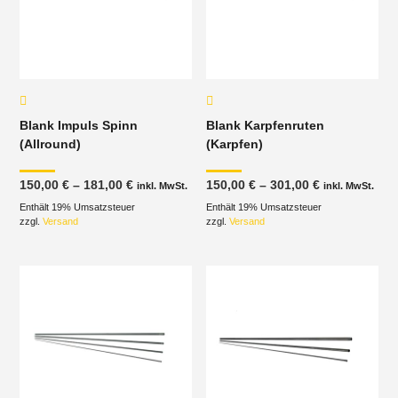
Blank Impuls Spinn
Blank Karpfenruten
(Allround)
(Karpfen)
Preisspanne:
Preisspanne
150,00
€
–
181,00
€
150,00
€
–
301,00
€
inkl. MwSt.
inkl. MwSt.
150,00 €
150,00 €
Enthält 19% Umsatzsteuer
bis
Enthält 19% Umsatzsteuer
bis
181,00 €
301,00 €
zzgl.
Versand
zzgl.
Versand