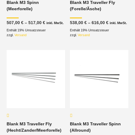
Blank M3 Spinn
Blank M3 Traveller Fly
(Meerforelle)
(Forelle/Äsche)
Preisspanne:
Preisspanne
507,00
€
–
517,00
€
538,00
€
–
616,00
€
inkl. MwSt.
inkl. MwSt.
507,00 €
538,00 €
Enthält 19% Umsatzsteuer
bis
Enthält 19% Umsatzsteuer
bis
517,00 €
616,00 €
zzgl.
Versand
zzgl.
Versand
Blank M3 Traveller Fly
Blank M3 Traveller Spinn
(Hecht/Zander/Meerforelle)
(Allround)