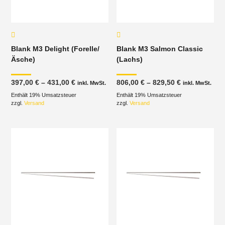
Blank M3 Delight (Forelle/
Blank M3 Salmon Classic
Äsche)
(Lachs)
Preisspanne:
Preisspanne
397,00
€
–
431,00
€
806,00
€
–
829,50
€
inkl. MwSt.
inkl. MwSt.
397,00 €
806,00 €
Enthält 19% Umsatzsteuer
bis
Enthält 19% Umsatzsteuer
bis
431,00 €
829,50 €
zzgl.
Versand
zzgl.
Versand