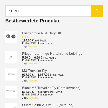
Suchen
nach:
Bestbewertete Produkte
Fliegenrolle RST Beryll III
194,00
€
inkl. MwSt.
Bewertet mit
5.00
von 5
Enthält 19% Umsatzsteuer
zzgl.
Versand
Fliegenrutenringe Hartchrome Leitringe
Preisspanne:
–
5,50
€
6,50
€
inkl. MwSt.
5,50 €
Enthält 19% Umsatzsteuer
zzgl.
Versand
bis
6,50 €
M3 Traveller Fly
Preisspanne:
–
917,00
€
1.077,00
€
inkl. MwSt.
917,00 €
Enthält 19% Umsatzsteuer
zzgl.
Versand
bis
1.077,00 €
Blank M3 Traveller Fly (Forelle/Äsche)
Preisspanne:
–
538,00
€
616,00
€
inkl. MwSt.
538,00 €
Enthält 19% Umsatzsteuer
zzgl.
Versand
bis
616,00 €
Outlet Spinn 2,90m 9´6 (Allround)