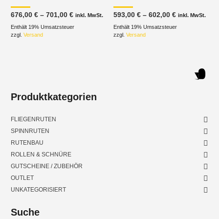
Preisspanne:
Preisspanne
676,00
€
–
701,00
€
593,00
€
–
602,00
€
inkl. MwSt.
inkl. MwSt.
676,00 €
593,00 €
Enthält 19% Umsatzsteuer
bis
Enthält 19% Umsatzsteuer
bis
701,00 €
602,00 €
zzgl.
Versand
zzgl.
Versand
Produktkategorien
FLIEGENRUTEN
SPINNRUTEN
RUTENBAU
ROLLEN & SCHNÜRE
GUTSCHEINE / ZUBEHÖR
OUTLET
UNKATEGORISIERT
Suche