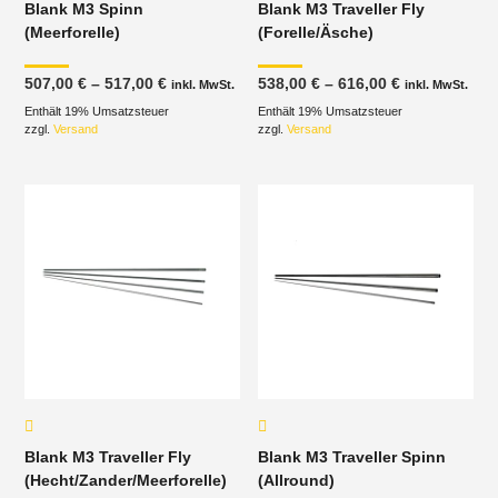
Blank M3 Spinn
Blank M3 Traveller Fly
(Meerforelle)
(Forelle/Äsche)
Preisspanne:
Preisspanne
507,00
€
–
517,00
€
538,00
€
–
616,00
€
inkl. MwSt.
inkl. MwSt.
507,00 €
538,00 €
Enthält 19% Umsatzsteuer
bis
Enthält 19% Umsatzsteuer
bis
517,00 €
616,00 €
zzgl.
Versand
zzgl.
Versand
Blank M3 Traveller Fly
Blank M3 Traveller Spinn
(Hecht/Zander/Meerforelle)
(Allround)