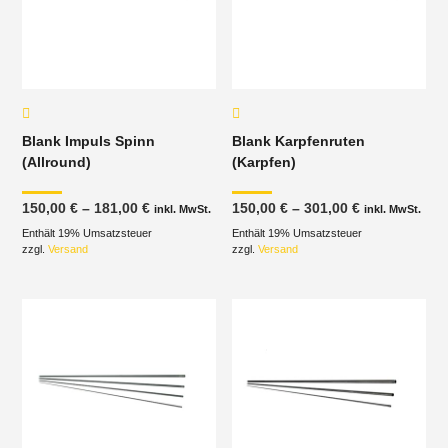
Blank Impuls Spinn
Blank Karpfenruten
(Allround)
(Karpfen)
Preisspanne:
Preisspanne
150,00
€
–
181,00
€
150,00
€
–
301,00
€
inkl. MwSt.
inkl. MwSt.
150,00 €
150,00 €
Enthält 19% Umsatzsteuer
bis
Enthält 19% Umsatzsteuer
bis
181,00 €
301,00 €
zzgl.
Versand
zzgl.
Versand