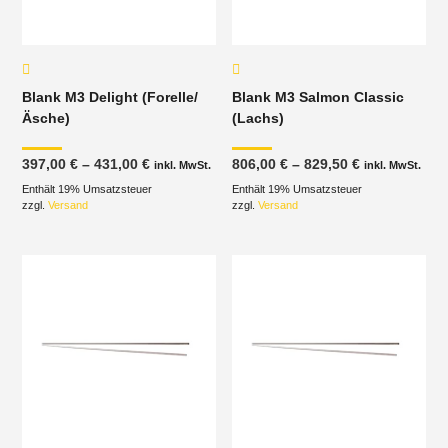
Blank M3 Delight (Forelle/
Blank M3 Salmon Classic
Äsche)
(Lachs)
Preisspanne:
Preisspanne
397,00
€
–
431,00
€
806,00
€
–
829,50
€
inkl. MwSt.
inkl. MwSt.
397,00 €
806,00 €
Enthält 19% Umsatzsteuer
bis
Enthält 19% Umsatzsteuer
bis
431,00 €
829,50 €
zzgl.
Versand
zzgl.
Versand