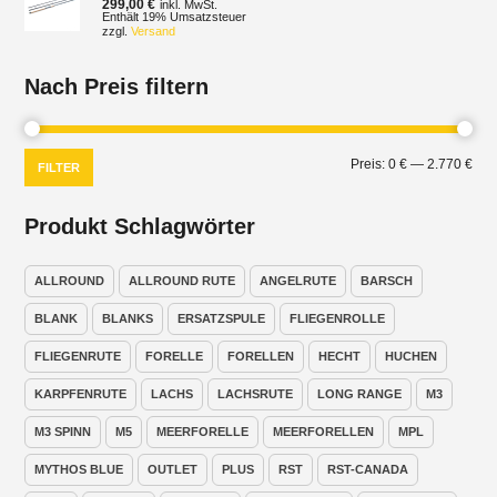
299,00
€
inkl. MwSt.
Enthält 19% Umsatzsteuer
zzgl.
Versand
Nach Preis filtern
Min.
Max
Preis:
0 €
—
2.770 €
FILTER
Prei
Prei
Produkt Schlagwörter
ALLROUND
ALLROUND RUTE
ANGELRUTE
BARSCH
BLANK
BLANKS
ERSATZSPULE
FLIEGENROLLE
FLIEGENRUTE
FORELLE
FORELLEN
HECHT
HUCHEN
KARPFENRUTE
LACHS
LACHSRUTE
LONG RANGE
M3
M3 SPINN
M5
MEERFORELLE
MEERFORELLEN
MPL
MYTHOS BLUE
OUTLET
PLUS
RST
RST-CANADA