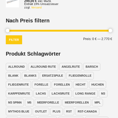
299,00
€
inkl. MwSt.
Enthält 19% Umsatzsteuer
zzgl.
Versand
Nach Preis filtern
Min.
Max
Preis:
0 €
—
2.770 €
FILTER
Prei
Prei
Produkt Schlagwörter
ALLROUND
ALLROUND RUTE
ANGELRUTE
BARSCH
BLANK
BLANKS
ERSATZSPULE
FLIEGENROLLE
FLIEGENRUTE
FORELLE
FORELLEN
HECHT
HUCHEN
KARPFENRUTE
LACHS
LACHSRUTE
LONG RANGE
M3
M3 SPINN
M5
MEERFORELLE
MEERFORELLEN
MPL
MYTHOS BLUE
OUTLET
PLUS
RST
RST-CANADA