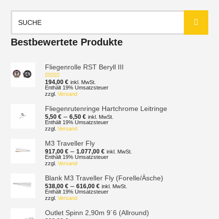
Suchen
nach:
Bestbewertete Produkte
Fliegenrolle RST Beryll III
194,00
€
inkl. MwSt.
Bewertet mit
5.00
von 5
Enthält 19% Umsatzsteuer
zzgl.
Versand
Fliegenrutenringe Hartchrome Leitringe
Preisspanne:
–
5,50
€
6,50
€
inkl. MwSt.
5,50 €
Enthält 19% Umsatzsteuer
zzgl.
Versand
bis
6,50 €
M3 Traveller Fly
Preisspanne:
–
917,00
€
1.077,00
€
inkl. MwSt.
917,00 €
Enthält 19% Umsatzsteuer
zzgl.
Versand
bis
1.077,00 €
Blank M3 Traveller Fly (Forelle/Äsche)
Preisspanne:
–
538,00
€
616,00
€
inkl. MwSt.
538,00 €
Enthält 19% Umsatzsteuer
zzgl.
Versand
bis
616,00 €
Outlet Spinn 2,90m 9´6 (Allround)