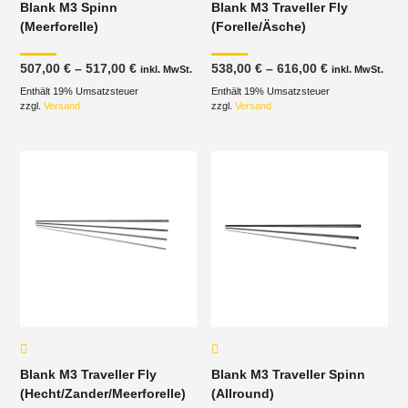
Blank M3 Spinn
Blank M3 Traveller Fly
(Meerforelle)
(Forelle/Äsche)
Preisspanne:
Preisspanne
507,00
€
–
517,00
€
538,00
€
–
616,00
€
inkl. MwSt.
inkl. MwSt.
507,00 €
538,00 €
Enthält 19% Umsatzsteuer
bis
Enthält 19% Umsatzsteuer
bis
517,00 €
616,00 €
zzgl.
Versand
zzgl.
Versand
Blank M3 Traveller Fly
Blank M3 Traveller Spinn
(Hecht/Zander/Meerforelle)
(Allround)