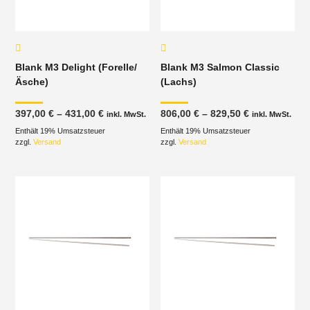
Blank M3 Delight (Forelle/
Blank M3 Salmon Classic
Äsche)
(Lachs)
Preisspanne:
Preisspanne
397,00
€
–
431,00
€
806,00
€
–
829,50
€
inkl. MwSt.
inkl. MwSt.
397,00 €
806,00 €
Enthält 19% Umsatzsteuer
bis
Enthält 19% Umsatzsteuer
bis
431,00 €
829,50 €
zzgl.
Versand
zzgl.
Versand