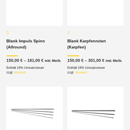
Blank Impuls Spinn
Blank Karpfenruten
(Allround)
(Karpfen)
Preisspanne:
Preisspanne
150,00
€
–
181,00
€
150,00
€
–
301,00
€
inkl. MwSt.
inkl. MwSt.
150,00 €
150,00 €
Enthält 19% Umsatzsteuer
bis
Enthält 19% Umsatzsteuer
bis
181,00 €
301,00 €
zzgl.
Versand
zzgl.
Versand