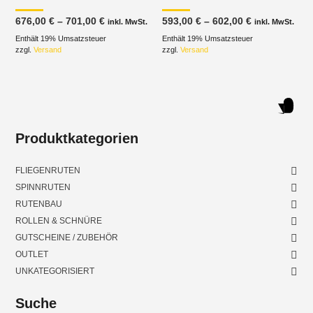
Preisspanne:
Preisspanne
676,00
€
–
701,00
€
593,00
€
–
602,00
€
inkl. MwSt.
inkl. MwSt.
676,00 €
593,00 €
Enthält 19% Umsatzsteuer
bis
Enthält 19% Umsatzsteuer
bis
701,00 €
602,00 €
zzgl.
Versand
zzgl.
Versand
Produktkategorien
FLIEGENRUTEN
SPINNRUTEN
RUTENBAU
ROLLEN & SCHNÜRE
GUTSCHEINE / ZUBEHÖR
OUTLET
UNKATEGORISIERT
Suche